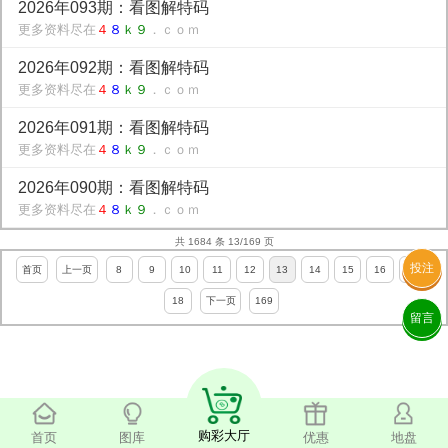
2026年093期：看图解特码
更多资料尽在
４
８
ｋ９
．ｃｏｍ
2026年092期：看图解特码
更多资料尽在
４
８
ｋ９
．ｃｏｍ
2026年091期：看图解特码
更多资料尽在
４
８
ｋ９
．ｃｏｍ
2026年090期：看图解特码
更多资料尽在
４
８
ｋ９
．ｃｏｍ
共 1684 条 13/169 页
投注
首页
上一页
8
9
10
11
12
13
14
15
16
17
18
下一页
169
留言
购彩大厅
首页
图库
优惠
地盘