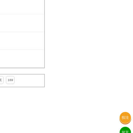
页
169
投注
留言