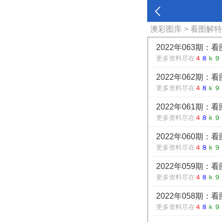
澳彩图库
> 看图解
2022年063期：
更多资料尽在
４
８
ｋ９
2022年062期：
更多资料尽在
４
８
ｋ９
2022年061期：
更多资料尽在
４
８
ｋ９
2022年060期：
更多资料尽在
４
８
ｋ９
2022年059期：
更多资料尽在
４
８
ｋ９
2022年058期：
更多资料尽在
４
８
ｋ９